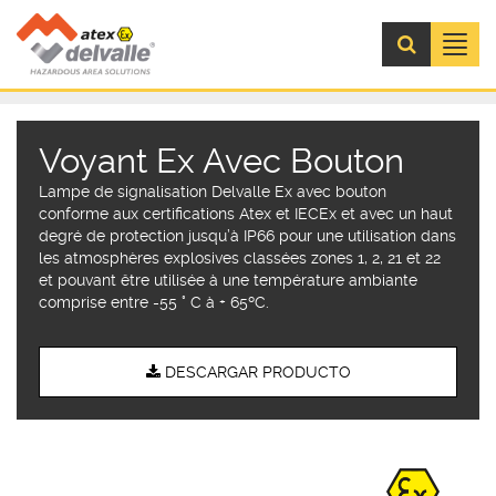
Menú
Voyant Ex Avec Bouton
Lampe de signalisation Delvalle Ex avec bouton
conforme aux certifications Atex et IECEx et avec un haut
degré de protection jusqu’à IP66 pour une utilisation dans
les atmosphères explosives classées zones 1, 2, 21 et 22
et pouvant être utilisée à une température ambiante
comprise entre -55 ° C à + 65ºC.
DESCARGAR PRODUCTO