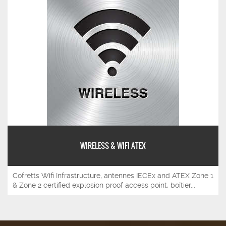
WIRELESS & WIFI ATEX
Cofretts Wifi Infrastructure, antennes IECEx and ATEX Zone 1
& Zone 2 certified explosion proof access point, boîtier...