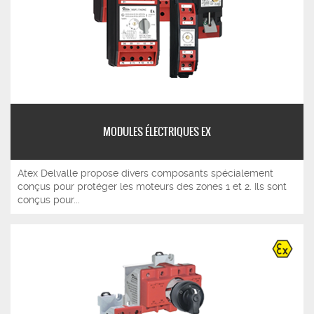
MODULES ÉLECTRIQUES EX
Atex Delvalle propose divers composants spécialement
conçus pour protéger les moteurs des zones 1 et 2. Ils sont
conçus pour...