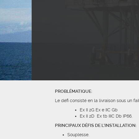
PROBLÉMATIQUE:
Le défi consisté en la livraison sous un 
Ex II 2G Ex e IIC Gb
Ex II 2D Ex tb IIIC Db IP66.
PRINCIPAUX DÉFIS DE L’INSTALLATION:
Souplesse.