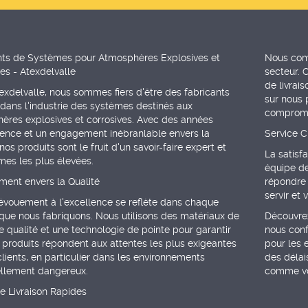
nts de Systèmes pour Atmosphères Explosives et
Nous comp
es - Atexdelvalle
secteur. 
de livrai
xdelvalle, nous sommes fiers d'être des fabricants
sur nous 
dans l'industrie des systèmes destinés aux
compromet
ères explosives et corrosives. Avec des années
ience et un engagement inébranlable envers la
Service C
 nos produits sont le fruit d'un savoir-faire expert et
La satisf
mes les plus élevées.
équipe de
ent envers la Qualité
répondre 
servir et
évouement à l'excellence se reflète dans chaque
que nous fabriquons. Nous utilisons des matériaux de
Découvrez
 qualité et une technologie de pointe pour garantir
nous conf
 produits répondent aux attentes les plus exigeantes
pour les 
lients, en particulier dans les environnements
des délai
ellement dangereux.
comme vot
e Livraison Rapides