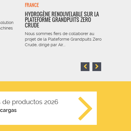
FRANCE
FRANCE
HYDROGÈNE RENOUVELABLE SUR LA
INTÉGRAT
PLATEFORME GRANDPUITS ZERO
ET ÉQUIP
solution
CRUDE
L’USINE 
achines
NORMAND
Nous sommes fiers de collaborer au
projet de la Plateforme Grandpuits Zero
Notre entr
Crude, dirigé par Air...
fournir le
les équip
 de productos 2026
scargas