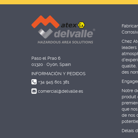
Fabrica
Corrosiv
Chez Ate
leaders 
atmosph
Paso el Prao 6
d'expér
01320 · Oyón, Spain
qualité,
des nor
INFORMACIÓN Y PEDIDOS
Engagem
+34 945 601 381
Notre d
comercial@delvalle.es
produit 
première
que nos
de nos c
potenti
Délais d