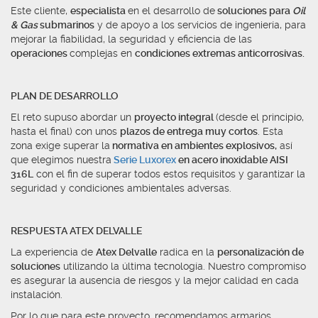
Este cliente,
especialista
en el desarrollo de
soluciones para
Oil
& Gas
submarinos
y de apoyo a los servicios de ingeniería, para
mejorar la fiabilidad, la seguridad y eficiencia de las
operaciones
complejas en
condiciones extremas anticorrosivas.
PLAN DE DESARROLLO
El reto supuso abordar un
proyecto integral
(desde el principio,
hasta el final) con unos
plazos de entrega muy cortos
. Esta
zona exige superar la
normativa en ambientes explosivos,
así
que elegimos nuestra
Serie Luxorex
en acero inoxidable AISI
316L
con el fin de superar todos estos requisitos y garantizar la
seguridad y condiciones ambientales adversas.
RESPUESTA ATEX DELVALLE
La experiencia de
Atex Delvalle
radica en la
personalización de
soluciones
utilizando la última tecnología. Nuestro compromiso
es asegurar la ausencia de riesgos y la mejor calidad en cada
instalación.
Por lo que para este proyecto, recomendamos armarios