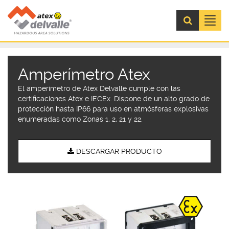
Menú
Amperímetro Atex
El amperímetro de Atex Delvalle cumple con las
certificaciones Atex e IECEx. Dispone de un alto grado de
protección hasta IP66 para uso en atmósferas explosivas
enumeradas como Zonas 1, 2, 21 y 22.
DESCARGAR PRODUCTO