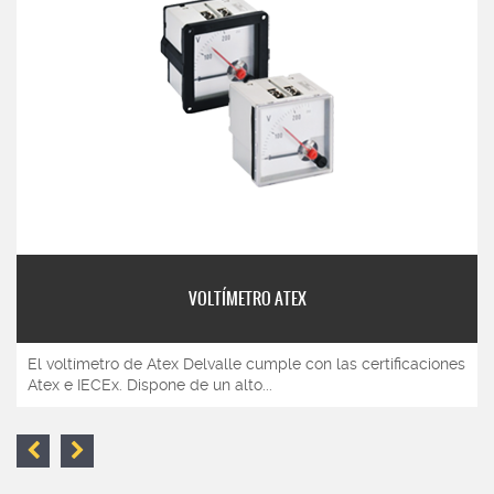
VOLTÍMETRO ATEX
El voltímetro de Atex Delvalle cumple con las certificaciones
Atex e IECEx. Dispone de un alto...