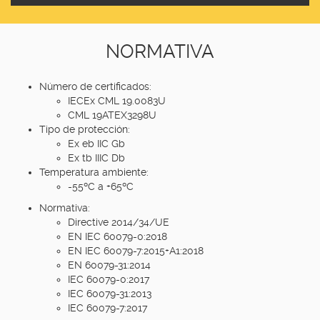
NORMATIVA
Número de certificados:
IECEx CML 19.0083U
CML 19ATEX3298U
Tipo de protección:
Ex eb IIC Gb
Ex tb IIIC Db
Temperatura ambiente:
-55ºC a +65ºC
Normativa:
Directive 2014/34/UE
EN IEC 60079-0:2018
EN IEC 60079-7:2015+A1:2018
EN 60079-31:2014
IEC 60079-0:2017
IEC 60079-31:2013
IEC 60079-7:2017