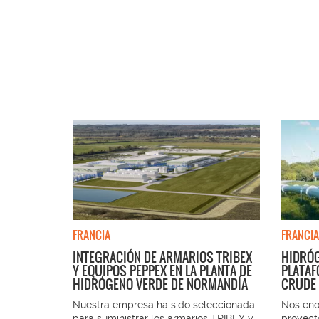
FRANCIA
FRANCIA
INTEGRACIÓN DE ARMARIOS TRIBEX
HIDRÓG
Y EQUIPOS PEPPEX EN LA PLANTA DE
PLATAF
) es uno de
HIDRÓGENO VERDE DE NORMANDÍA
CRUDE
 mundiales
Nuestra empresa ha sido seleccionada
Nos eno
para suministrar los armarios TRIBEX y
proyect