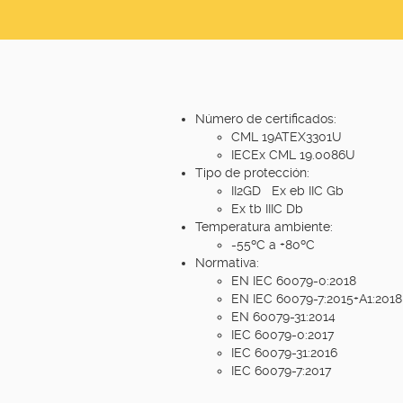
Número de certificados:
CML 19ATEX3301U
IECEx CML 19.0086U
Tipo de protección:
II2GD Ex eb IIC Gb
Ex tb IIIC Db
Temperatura ambiente:
-55ºC a +80ºC
Normativa:
EN IEC 60079-0:2018
EN IEC 60079-7:2015+A1:2018
EN 60079-31:2014
IEC 60079-0:2017
IEC 60079-31:2016
IEC 60079-7:2017