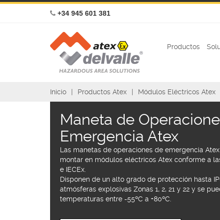
+34 945 601 381
Productos
Sol
Inicio
Productos Atex
Módulos Eléctricos Atex
Maneta de Operacione
Emergencia Atex
Las manetas de operaciones de emergencia Atex
montar en módulos eléctricos Atex conforme a las
e IECEx.
Disponen de un alto grado de protección hasta I
atmósferas explosivas Zonas 1, 2, 21 y 22 y se pu
temperaturas entre -55ºC a +80ºC.