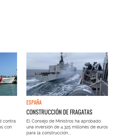
ESPAÑA
FRANCIA
CONSTRUCCIÓN DE FRAGATAS
INDUSTRI
d contra
El Consejo de Ministros ha aprobado
La industr
os con
una inversión de 4.325 millones de euros
solución p
para la construcción...
en maquina