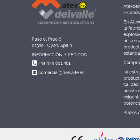
Atexdel
Explosi
En Atexd
la fabr
explosi
Paso el Prao 6
un comp
01320 · Oyón, Spain
producto
estánda
INFORMACIÓN Y PEDIDOS
Comprom
+34 945 601 381
Nuestra 
comercial@delvalle.es
product
calidad
nuestro
exigent
potenci
Plazos 