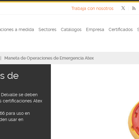
Trabaja con nosotros
uciones a medida
Sectores
Catálogos
Empresa
Certificados
Maneta de Operaciones de Emergencia Atex
s de
 Delvalle se deben
 certificaciones Atex
P66 para uso en
eden usar en