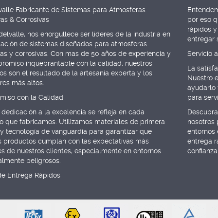
valle Fabricante de Sistemas para Atmosferas
Entendemo
vas & Corrosivas
por eso q
rápidos y
elvalle, nos enorgullece ser líderes de la industria en
entregar 
icación de sistemas diseñados para atmosferas
vas y corrosivas. Con mas de 50 años de experiencia y
Servicio 
romiso inquebrantable con la calidad, nuestros
La satisf
s son el resultado de la artesanía experta y los
Nuestro e
res más altos.
ayudarlo 
iso con la Calidad
para serv
dedicación a la excelencia se refleja en cada
Descubra 
o que fabricamos. Utilizamos materiales de primera
nosotros 
 y tecnología de vanguardia para garantizar que
entornos 
s productos cumplan con las expectativas más
entrega r
es de nuestros clientes, especialmente en entornos
confianza
almente peligrosos.
de Entrega Rápidos