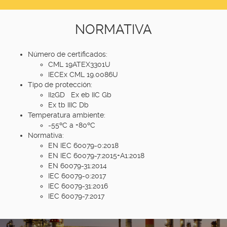
NORMATIVA
Número de certificados:
CML 19ATEX3301U
IECEx CML 19.0086U
Tipo de protección:
II2GD Ex eb IIC Gb
Ex tb IIIC Db
Temperatura ambiente:
-55ºC a +80ºC
Normativa:
EN IEC 60079-0:2018
EN IEC 60079-7:2015+A1:2018
EN 60079-31:2014
IEC 60079-0:2017
IEC 60079-31:2016
IEC 60079-7:2017