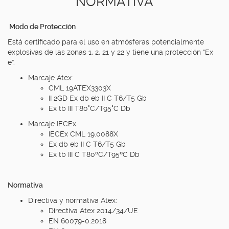
NORMATIVA
Modo de Protección
Está certificado para el uso en atmósferas potencialmente
explosivas de las zonas 1, 2, 21 y 22 y tiene una protección “Ex
e”.
Marcaje Atex:
CML 19ATEX3303X
II 2GD Ex db eb II C T6/T5 Gb
Ex tb III T80°C/T95°C Db
Marcaje IECEx:
IECEx CML 19.0088X
Ex db eb II C T6/T5 Gb
Ex tb III C T80ºC/T95ºC Db
Normativa
Directiva y normativa Atex:
Directiva Atex 2014/34/UE
EN 60079-0:2018