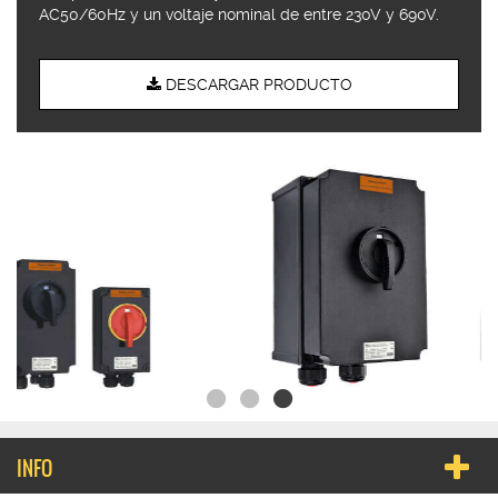
AC50/60Hz y un voltaje nominal de entre 230V y 690V.
DESCARGAR PRODUCTO
INFO