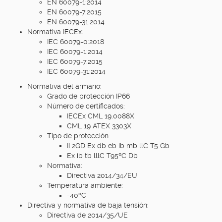
EN 60079-1:2014
EN 60079-7:2015
EN 60079-31:2014
Normativa IECEx:
IEC 60079-0:2018
IEC 60079-1:2014
IEC 60079-7:2015
IEC 60079-31:2014
Normativa del armario:
Grado de protección IP66
Número de certificados:
IECEx CML 19.0088X
CML 19 ATEX 3303X
Tipo de protección:
II 2GD Ex db eb ib mb llC T5 Gb
Ex ib tb lllC T95ºC Db
Normativa:
Directiva 2014/34/EU
Temperatura ambiente:
-40ºC
Directiva y normativa de baja tensión:
Directiva de 2014/35/UE