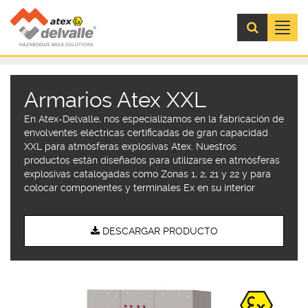
Menú
Armarios Atex XXL
En Atex-Delvalle, nos especializamos en la fabricación de
envolventes eléctricas certificadas de gran capacidad
XXL para atmósferas explosivas Atex. Nuestros
productos están diseñados para utilizarse en atmósferas
explosivas catalogadas como Zonas 1, 2, 21 y 22 y para
colocar componentes y terminales Ex en su interior
DESCARGAR PRODUCTO